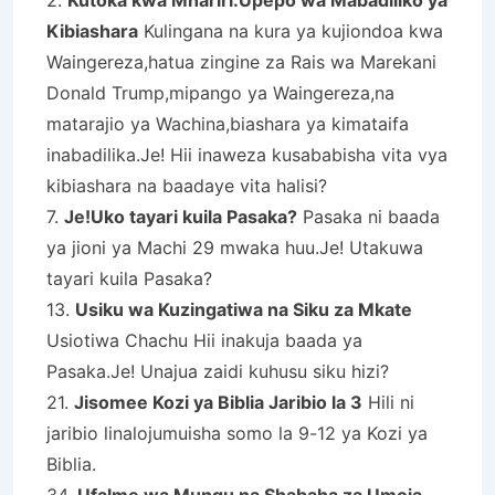
Kibiashara
Kulingana na kura ya kujiondoa kwa
Waingereza,hatua zingine za Rais wa Marekani
Donald Trump,mipango ya Waingereza,na
matarajio ya Wachina,biashara ya kimataifa
inabadilika.Je! Hii inaweza kusababisha vita vya
kibiashara na baadaye vita halisi?
7.
Je!Uko tayari kuila Pasaka?
Pasaka ni baada
ya jioni ya Machi 29 mwaka huu.Je! Utakuwa
tayari kuila Pasaka?
13.
Usiku wa Kuzingatiwa na Siku za Mkate
Usiotiwa Chachu Hii inakuja baada ya
Pasaka.Je! Unajua zaidi kuhusu siku hizi?
21.
Jisomee Kozi ya Biblia Jaribio la 3
Hili ni
jaribio linalojumuisha somo la 9-12 ya Kozi ya
Biblia.
34.
Ufalme wa Mungu na Shabaha za Umoja