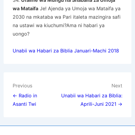
wa Mataifa
Je! Ajenda ya Umoja wa Mataifa ya
2030 na mkataba wa Pari italeta mazingira safi
na ustawi wa kiuchumi?Ama ni habari ya
uongo?
Unabii wa Habari za Biblia Januari-Machi 2018
Post
Previous
Next
navigation
← Radio in
Unabii wa Habari za Biblia:
Asanti Twi
Aprili-Juni 2021 →