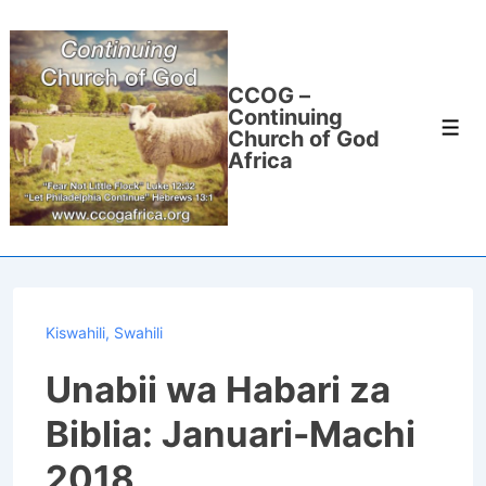
↓
Skip
to
CCOG –
Main
Continuing
Men
Content
Church of God
Africa
Kiswahili
,
Swahili
Unabii wa Habari za
Biblia: Januari-Machi
2018