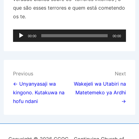
que são esses terrores e quem está cometendo
os te.
Audio
00:00
00:00
Player
Post
Previous
Next
navigation
← Unyanyasaji wa
Wakejeli wa Utabiri na
kingono. Kutakuwa na
Matetemeko ya Ardhi
hofu ndani
→