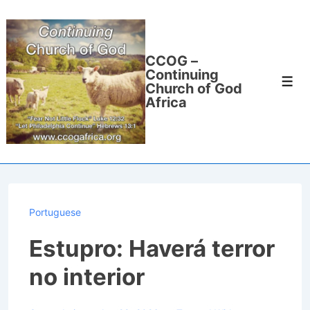
↓
Skip
to
CCOG –
Main
Continuing
Men
Content
Church of God
Africa
Portuguese
Estupro: Haverá terror
no interior